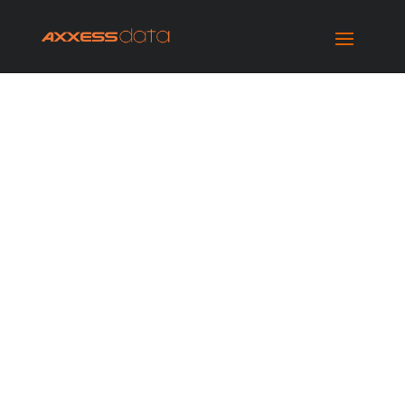
LILLE / HAUTS
DE FRANCE :
RELEVÉ 3D,
SCAN 3D,
MAQUETTE 3D /
BIM