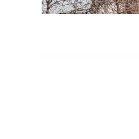
(+33) 6 69 53 30 68
tt@axxessdata.com