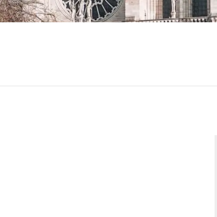
(+33) 6 42 32 96 49
pb@axxessdata.com