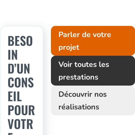
Parler de votre
BESO
projet
IN
D’UN
Voir toutes les
prestations
CONS
EIL
Découvrir nos
POUR
réalisations
VOTR