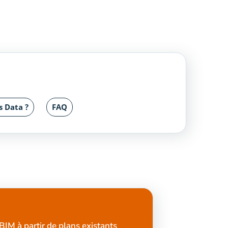
s Data ?
FAQ
BIM à partir de plans existants