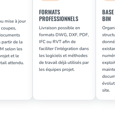
FORMATS
BASE
PROFESSIONNELS
BIM
u mise à jour
Livraison possible en
Organi
, coupes,
formats DWG, DXF, PDF,
struct
 documents
IFC ou RVT afin de
donnée
 partir de la
faciliter l’intégration dans
exista
M selon les
les logiciels et méthodes
numéri
rojet et le
de travail déjà utilisés par
exploi
tail attendu.
les équipes projet.
mainte
docume
évolut
site.