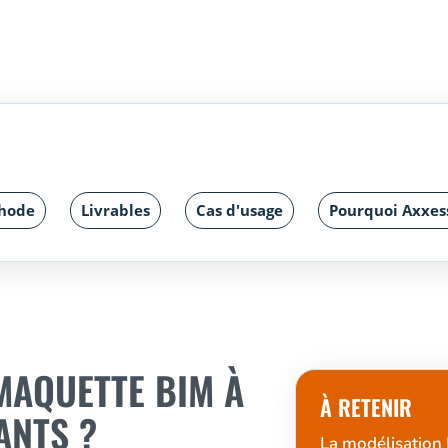
hode
Livrables
Cas d'usage
Pourquoi Axxes
MAQUETTE BIM À
À RETENIR
ANTS ?
La modélisation 