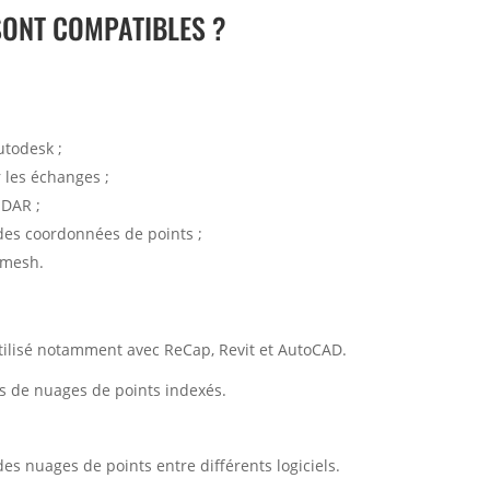
SONT COMPATIBLES ?
utodesk ;
 les échanges ;
iDAR ;
des coordonnées de points ;
 mesh.
tilisé notamment avec ReCap, Revit et AutoCAD.
rs de nuages de points indexés.
es nuages de points entre différents logiciels.